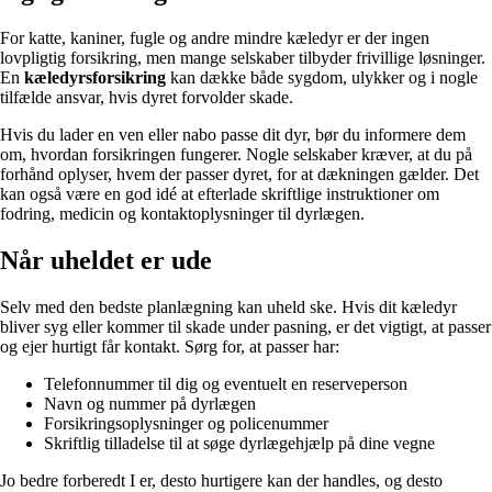
For katte, kaniner, fugle og andre mindre kæledyr er der ingen
lovpligtig forsikring, men mange selskaber tilbyder frivillige løsninger.
En
kæledyrsforsikring
kan dække både sygdom, ulykker og i nogle
tilfælde ansvar, hvis dyret forvolder skade.
Hvis du lader en ven eller nabo passe dit dyr, bør du informere dem
om, hvordan forsikringen fungerer. Nogle selskaber kræver, at du på
forhånd oplyser, hvem der passer dyret, for at dækningen gælder. Det
kan også være en god idé at efterlade skriftlige instruktioner om
fodring, medicin og kontaktoplysninger til dyrlægen.
Når uheldet er ude
Selv med den bedste planlægning kan uheld ske. Hvis dit kæledyr
bliver syg eller kommer til skade under pasning, er det vigtigt, at passer
og ejer hurtigt får kontakt. Sørg for, at passer har:
Telefonnummer til dig og eventuelt en reserveperson
Navn og nummer på dyrlægen
Forsikringsoplysninger og policenummer
Skriftlig tilladelse til at søge dyrlægehjælp på dine vegne
Jo bedre forberedt I er, desto hurtigere kan der handles, og desto