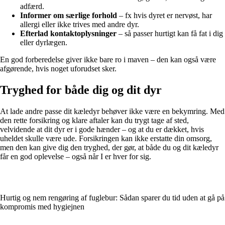
adfærd.
Informer om særlige forhold
– fx hvis dyret er nervøst, har
allergi eller ikke trives med andre dyr.
Efterlad kontaktoplysninger
– så passer hurtigt kan få fat i dig
eller dyrlægen.
En god forberedelse giver ikke bare ro i maven – den kan også være
afgørende, hvis noget uforudset sker.
Tryghed for både dig og dit dyr
At lade andre passe dit kæledyr behøver ikke være en bekymring. Med
den rette forsikring og klare aftaler kan du trygt tage af sted,
velvidende at dit dyr er i gode hænder – og at du er dækket, hvis
uheldet skulle være ude. Forsikringen kan ikke erstatte din omsorg,
men den kan give dig den tryghed, der gør, at både du og dit kæledyr
får en god oplevelse – også når I er hver for sig.
Hurtig og nem rengøring af fuglebur: Sådan sparer du tid uden at gå på
kompromis med hygiejnen