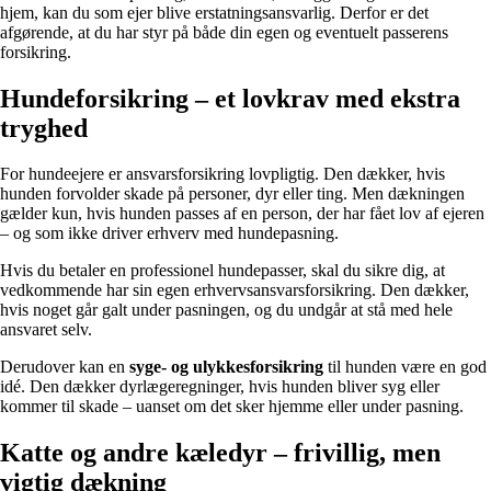
hjem, kan du som ejer blive erstatningsansvarlig. Derfor er det
afgørende, at du har styr på både din egen og eventuelt passerens
forsikring.
Hundeforsikring – et lovkrav med ekstra
tryghed
For hundeejere er ansvarsforsikring lovpligtig. Den dækker, hvis
hunden forvolder skade på personer, dyr eller ting. Men dækningen
gælder kun, hvis hunden passes af en person, der har fået lov af ejeren
– og som ikke driver erhverv med hundepasning.
Hvis du betaler en professionel hundepasser, skal du sikre dig, at
vedkommende har sin egen erhvervsansvarsforsikring. Den dækker,
hvis noget går galt under pasningen, og du undgår at stå med hele
ansvaret selv.
Derudover kan en
syge- og ulykkesforsikring
til hunden være en god
idé. Den dækker dyrlægeregninger, hvis hunden bliver syg eller
kommer til skade – uanset om det sker hjemme eller under pasning.
Katte og andre kæledyr – frivillig, men
vigtig dækning