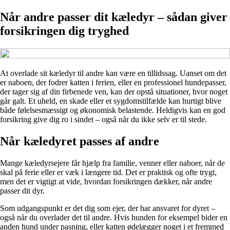
Når andre passer dit kæledyr – sådan giver
forsikringen dig tryghed
At overlade sit kæledyr til andre kan være en tillidssag. Uanset om det
er naboen, der fodrer katten i ferien, eller en professionel hundepasser,
der tager sig af din firbenede ven, kan der opstå situationer, hvor noget
går galt. Et uheld, en skade eller et sygdomstilfælde kan hurtigt blive
både følelsesmæssigt og økonomisk belastende. Heldigvis kan en god
forsikring give dig ro i sindet – også når du ikke selv er til stede.
Når kæledyret passes af andre
Mange kæledyrsejere får hjælp fra familie, venner eller naboer, når de
skal på ferie eller er væk i længere tid. Det er praktisk og ofte trygt,
men det er vigtigt at vide, hvordan forsikringen dækker, når andre
passer dit dyr.
Som udgangspunkt er det dig som ejer, der har ansvaret for dyret –
også når du overlader det til andre. Hvis hunden for eksempel bider en
anden hund under pasning, eller katten ødelægger noget i et fremmed