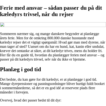
Ferie med ansvar – sådan passer du på dit
kæledyrs trivsel, når du rejser
Sommeren nærmer sig, og mange danskere begynder at planlægge
årets ferie. Men for de omkring 800.000 danske husstande med
kæledyr rejser det et vigtigt spørgsmål: Hvad gør man med dyrene, når
man tager af sted? Uanset om du har en hund, kat, kanin eller undulat,
kræver det omtanke at sikre, at dit kæledyr trives, mens du holder fri.
Her får du en guide til, hvordan du planlægger ferien med ansvar – og
passer på dit kæledyrs trivsel, selv når du ikke er hjemme.
Planlæg i god tid
Det bedste, du kan gøre for dit kæledyr, er at planlægge i god tid.
Mange dyrepensioner og pasningsordninger bliver hurtigt fuldt booket
i sommermånederne, så det er en god idé at reservere plads flere
måneder i forvejen.
Overvej, hvad der passer bedst til dit dyr: