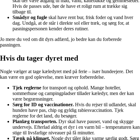
skal der være adgang til mad, vand, kattebakke og gemmesteder.
Hvis de passes ude, bør de have et roligt rum at trække sig
tilbage til.
Smådyr og fugle
skal have rent bur, frisk foder og vand hver
dag. Undgå, at de står i direkte sol eller træk, og sørg for, at
pasningspersonen kender deres rutiner.
Jo mere du ved om dit dyrs adfærd, jo bedre kan du forberede
pasningen.
Hvis du tager dyret med
Nogle vælger at tage kæledyret med på ferie – især hundeejere. Det
kan være en god oplevelse, men kræver forberedelse.
Tjek reglerne
for transport og ophold. Mange hoteller,
sommerhuse og campingpladser tillader kæledyr, men der kan
være begrænsninger.
Sørg for ID og vaccinationer.
Hvis du rejser til udlandet, skal
hunden have pas, chip og gyldig rabiesvaccination. Tjek
reglerne for det land, du besøger.
Planlæg transporten.
Dyr skal have pauser, vand og skygge
undervejs. Efterlad aldrig et dyr i en varm bil – temperaturen kan
stige til livsfarlige niveauer på få minutter.
Tænk på klimaet.
Nogle dyr tåler ikke varme særlig godt. Sørg