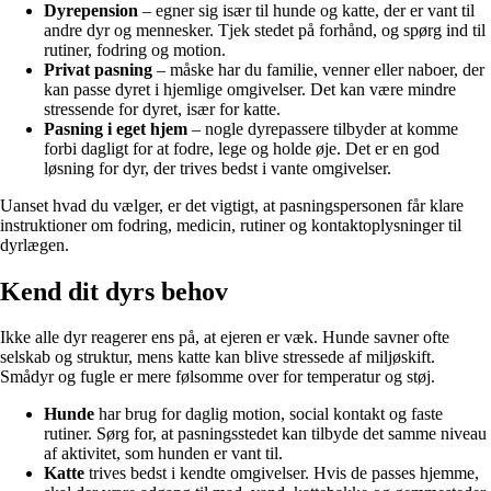
Dyrepension
– egner sig især til hunde og katte, der er vant til
andre dyr og mennesker. Tjek stedet på forhånd, og spørg ind til
rutiner, fodring og motion.
Privat pasning
– måske har du familie, venner eller naboer, der
kan passe dyret i hjemlige omgivelser. Det kan være mindre
stressende for dyret, især for katte.
Pasning i eget hjem
– nogle dyrepassere tilbyder at komme
forbi dagligt for at fodre, lege og holde øje. Det er en god
løsning for dyr, der trives bedst i vante omgivelser.
Uanset hvad du vælger, er det vigtigt, at pasningspersonen får klare
instruktioner om fodring, medicin, rutiner og kontaktoplysninger til
dyrlægen.
Kend dit dyrs behov
Ikke alle dyr reagerer ens på, at ejeren er væk. Hunde savner ofte
selskab og struktur, mens katte kan blive stressede af miljøskift.
Smådyr og fugle er mere følsomme over for temperatur og støj.
Hunde
har brug for daglig motion, social kontakt og faste
rutiner. Sørg for, at pasningsstedet kan tilbyde det samme niveau
af aktivitet, som hunden er vant til.
Katte
trives bedst i kendte omgivelser. Hvis de passes hjemme,